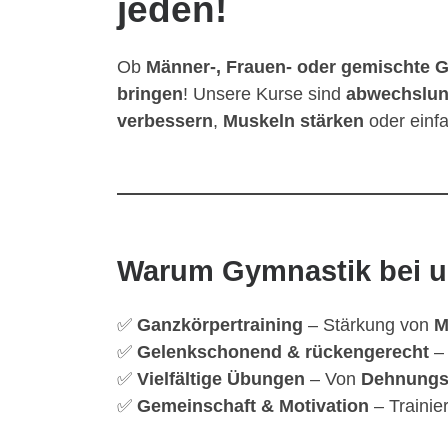
jeden!
Ob
Männer-, Frauen- oder gemischte 
bringen
! Unsere Kurse sind
abwechslung
verbessern
,
Muskeln stärken
oder einf
Warum Gymnastik bei 
✅
Ganzkörpertraining
– Stärkung von
M
✅
Gelenkschonend & rückengerecht
– 
✅
Vielfältige Übungen
– Von
Dehnungs
✅
Gemeinschaft & Motivation
– Trainie