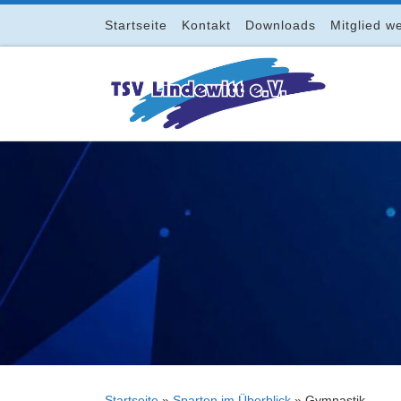
Zum Inhalt springen
Startseite
Kontakt
Downloads
Mitglied w
Startseite
»
Sparten im Überblick
»
Gymnastik