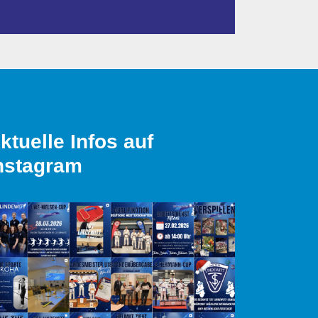
ktuelle Infos auf
nstagram
 Verein und wirklich nette Leute
Prima Laden immer saube
HF_GT3
Bronko Bulldog