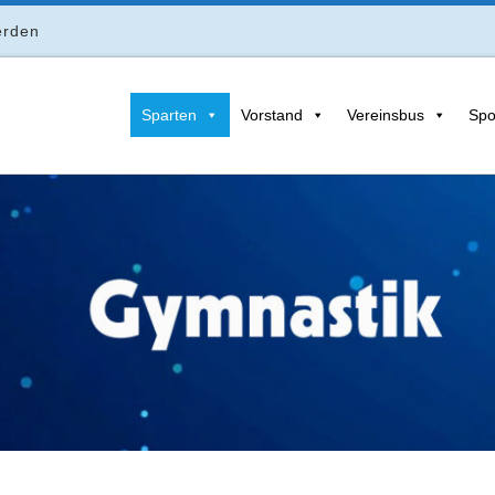
erden
Sparten
Vorstand
Vereinsbus
Spo