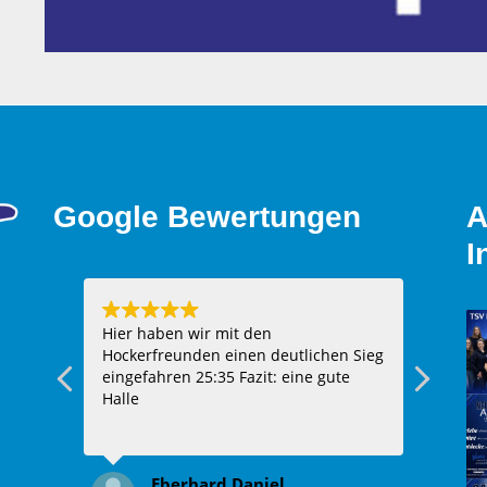
Google Bewertungen
A
I
n
Hier haben wir mit den
Toller
t,
Hockerfreunden einen deutlichen Sieg
lle
eingefahren 25:35 Fazit: eine gute
n
Halle
wird
t sich
Eberhard Daniel
Trainer