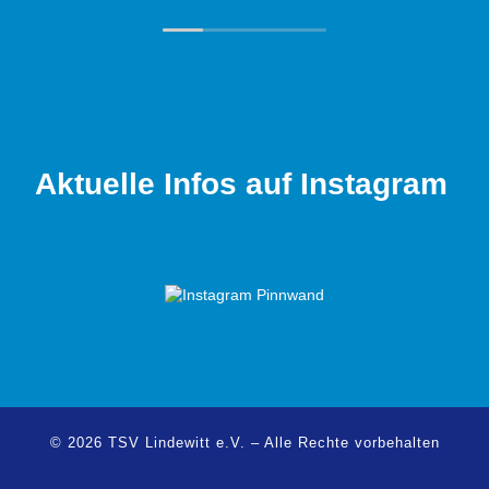
Ohr. Auch abseits des Sports herrscht ein
tolles Miteinander unter den Mitgliedern.
Wer Spaß am Sport sucht und gleichzeitig
in einem familiären Umfeld aktiv sein
möchte, ist hier genau richtig!
Aktuelle Infos auf Instagram
© 2026
TSV Lindewitt e.V.
–
Alle Rechte vorbehalten