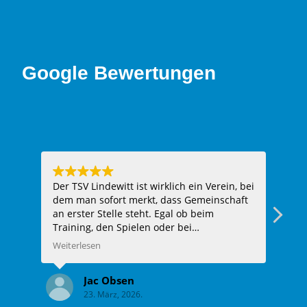
Google Bewertungen
Der TSV Lindewitt ist wirklich ein Verein, bei
Hie
dem man sofort merkt, dass Gemeinschaft
ein
an erster Stelle steht. Egal ob beim
Fazi
Training, den Spielen oder bei
Vereinsveranstaltungen – man wird
Weiterlesen
herzlich aufgenommen und fühlt sich
sofort wie Teil der Familie. Die Trainer sind
Jac Obsen
super engagiert, unterstützen jeden Spieler
23. März, 2026.
individuell und haben immer ein offenes