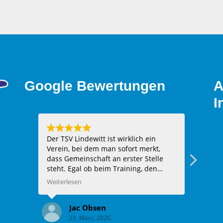
Google Bewertungen
A
I
Der TSV Lindewitt ist wirklich ein
Hier h
Verein, bei dem man sofort merkt,
Hocker
dass Gemeinschaft an erster Stelle
eingef
steht. Egal ob beim Training, den
Halle
Spielen oder bei
Weiterlesen
Vereinsveranstaltungen – man wird
herzlich aufgenommen und fühlt sich
Jac Obsen
sofort wie Teil der Familie. Die Trainer
23. März, 2026.
sind super engagiert, unterstützen