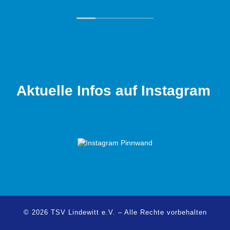
Ohr. Auch abseits des Sports herrscht ein
tolles Miteinander unter den Mitgliedern.
Wer Spaß am Sport sucht und gleichzeitig
in einem familiären Umfeld aktiv sein
möchte, ist hier genau richtig!
Aktuelle Infos auf Instagram
© 2026
TSV Lindewitt e.V.
–
Alle Rechte vorbehalten