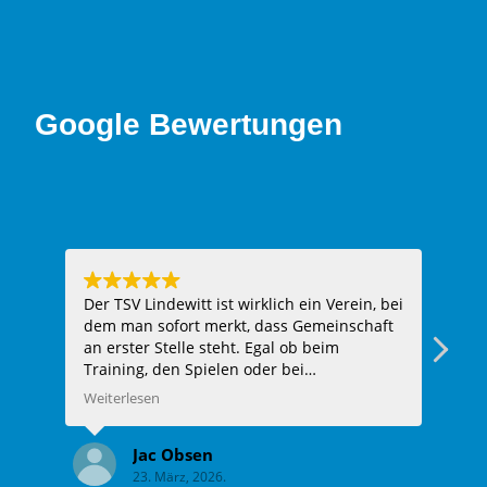
Google Bewertungen
Der TSV Lindewitt ist wirklich ein Verein, bei
Hie
dem man sofort merkt, dass Gemeinschaft
ein
an erster Stelle steht. Egal ob beim
Fazi
Training, den Spielen oder bei
Vereinsveranstaltungen – man wird
Weiterlesen
herzlich aufgenommen und fühlt sich
sofort wie Teil der Familie. Die Trainer sind
Jac Obsen
super engagiert, unterstützen jeden Spieler
23. März, 2026.
individuell und haben immer ein offenes