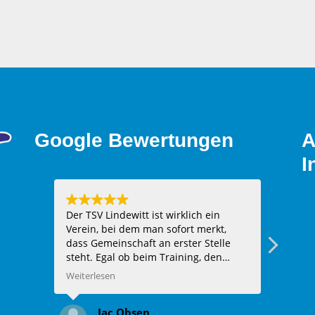
Google Bewertungen
A
I
Der TSV Lindewitt ist wirklich ein
Hier h
Verein, bei dem man sofort merkt,
Hocker
dass Gemeinschaft an erster Stelle
eingef
steht. Egal ob beim Training, den
Halle
Spielen oder bei
Weiterlesen
Vereinsveranstaltungen – man wird
herzlich aufgenommen und fühlt sich
Jac Obsen
sofort wie Teil der Familie. Die Trainer