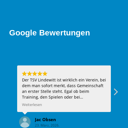
Google Bewertungen
Der TSV Lindewitt ist wirklich ein Verein, bei
Hie
dem man sofort merkt, dass Gemeinschaft
ein
an erster Stelle steht. Egal ob beim
Fazi
Training, den Spielen oder bei
Vereinsveranstaltungen – man wird
Weiterlesen
herzlich aufgenommen und fühlt sich
sofort wie Teil der Familie. Die Trainer sind
Jac Obsen
super engagiert, unterstützen jeden Spieler
23. März, 2026.
individuell und haben immer ein offenes