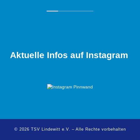
Ohr. Auch abseits des Sports herrscht ein
tolles Miteinander unter den Mitgliedern.
Wer Spaß am Sport sucht und gleichzeitig
in einem familiären Umfeld aktiv sein
möchte, ist hier genau richtig!
Aktuelle Infos auf Instagram
© 2026
TSV Lindewitt e.V.
–
Alle Rechte vorbehalten