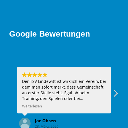
Google Bewertungen
Der TSV Lindewitt ist wirklich ein Verein, bei
Hie
dem man sofort merkt, dass Gemeinschaft
ein
an erster Stelle steht. Egal ob beim
Fazi
Training, den Spielen oder bei
Vereinsveranstaltungen – man wird
Weiterlesen
herzlich aufgenommen und fühlt sich
sofort wie Teil der Familie. Die Trainer sind
Jac Obsen
super engagiert, unterstützen jeden Spieler
23. März, 2026.
individuell und haben immer ein offenes