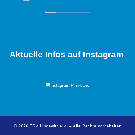
Ohr. Auch abseits des Sports herrscht ein
tolles Miteinander unter den Mitgliedern.
Wer Spaß am Sport sucht und gleichzeitig
in einem familiären Umfeld aktiv sein
möchte, ist hier genau richtig!
Aktuelle Infos auf Instagram
© 2026
TSV Lindewitt e.V.
–
Alle Rechte vorbehalten