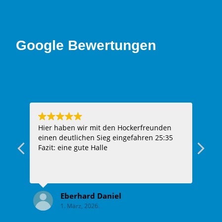
Google Bewertungen
, bei
Hier haben wir mit den Hockerfreunden
Toll
aft
einen deutlichen Sieg eingefahren 25:35
Fazit: eine gute Halle
sind
Eberhard Daniel
eler
1. März, 2026.
es
ein