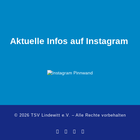
Wer Spaß am Sport sucht und gleichzeitig
in einem familiären Umfeld aktiv sein
möchte, ist hier genau richtig!
Aktuelle Infos auf Instagram
© 2026
TSV Lindewitt e.V.
–
Alle Rechte vorbehalten