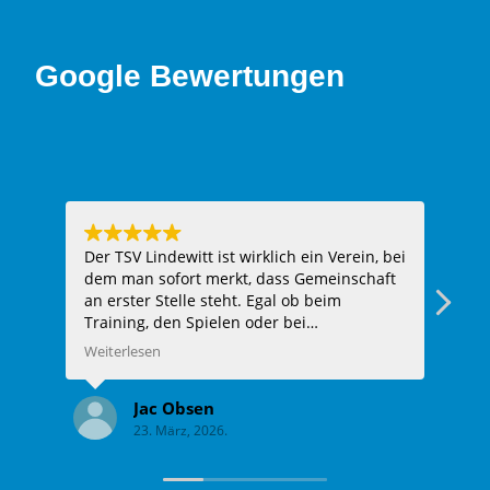
Google Bewertungen
Der TSV Lindewitt ist wirklich ein Verein, bei
Hie
dem man sofort merkt, dass Gemeinschaft
ein
an erster Stelle steht. Egal ob beim
Fazi
Training, den Spielen oder bei
Vereinsveranstaltungen – man wird
Weiterlesen
herzlich aufgenommen und fühlt sich
sofort wie Teil der Familie. Die Trainer sind
Jac Obsen
super engagiert, unterstützen jeden Spieler
23. März, 2026.
individuell und haben immer ein offenes
Ohr. Auch abseits des Sports herrscht ein
tolles Miteinander unter den Mitgliedern.