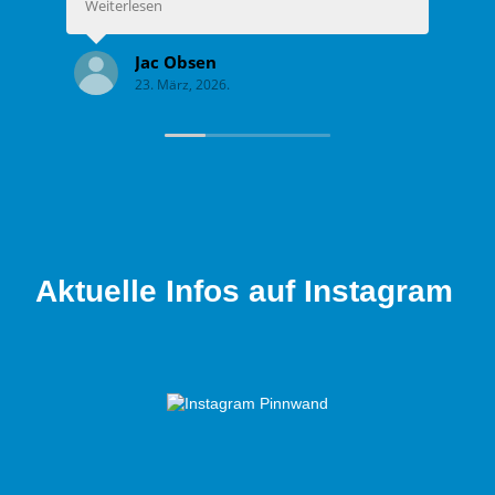
Weiterlesen
herzlich aufgenommen und fühlt sich
sofort wie Teil der Familie. Die Trainer sind
Jac Obsen
super engagiert, unterstützen jeden Spieler
23. März, 2026.
individuell und haben immer ein offenes
Ohr. Auch abseits des Sports herrscht ein
tolles Miteinander unter den Mitgliedern.
Wer Spaß am Sport sucht und gleichzeitig
in einem familiären Umfeld aktiv sein
möchte, ist hier genau richtig!
Aktuelle Infos auf Instagram